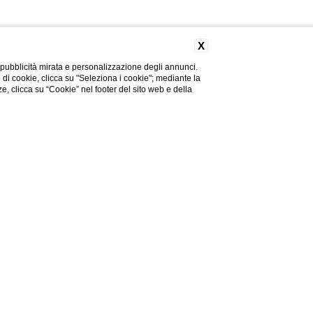
X
 pubblicità mirata e personalizzazione degli annunci.
e di cookie, clicca su "Seleziona i cookie"; mediante la
 nota informativa
*
ze, clicca su “Cookie” nel footer del sito web e della
O