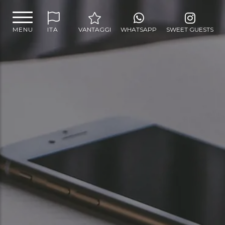
MENU
ITA
VANTAGGI
WHATSAPP
SWEET GUESTS
MIGLIOR PREZZO E
TARIFFE ESCLUSIVE
SWEET CORNER
NELLE CAMERE
MINIBAR GRATUITO
INTERNET WIFI