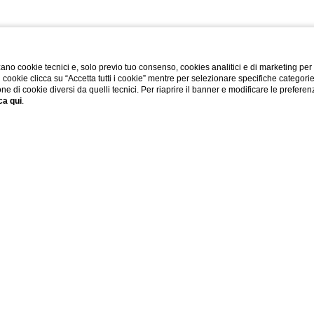
ale
*
ano cookie tecnici e, solo previo tuo consenso, cookies analitici e di marketing per
di cookie clicca su “Accetta tutti i cookie” mentre per selezionare specifiche categori
ti personali conformemente a quanto riportato nella
one di cookie diversi da quelli tecnici. Per riaprire il banner e modificare le preferen
ca qui
.
 dei dati consulta la nostra
PIAZZA DUOMO ANGOLO VIA MAZZINI - 20123 MILAN