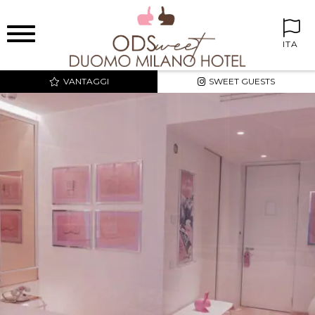
ITA
VANTAGGI
SWEET GUESTS
MIGLIOR PREZZO E
TARIFFE ESCLUSIVE
SWEET CORNER NELLE
CAMERE
MINIBAR GRATUITO
INTERNET WIFI