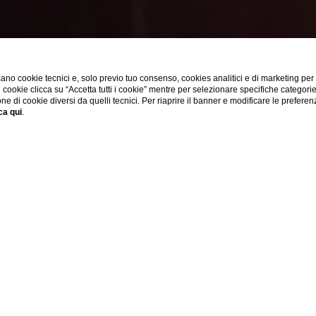
ano cookie tecnici e, solo previo tuo consenso, cookies analitici e di marketing per
di cookie clicca su “Accetta tutti i cookie” mentre per selezionare specifiche categori
one di cookie diversi da quelli tecnici. Per riaprire il banner e modificare le preferen
ca qui
.
ESPLORA
Home
The Dome Milano
Restaurant
he Dome Restaura