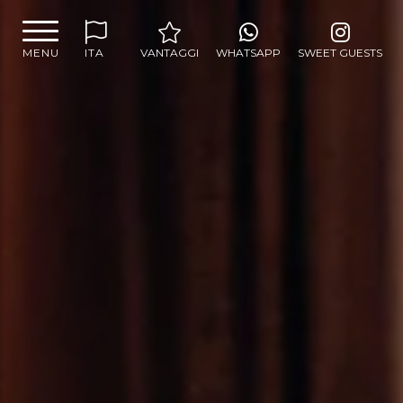
MENU
ITA
VANTAGGI
WHATSAPP
SWEET GUESTS
MIGLIOR PREZZO E
TARIFFE ESCLUSIVE
SWEET CORNER
NELLE CAMERE
MINIBAR GRATUITO
INTERNET WIFI