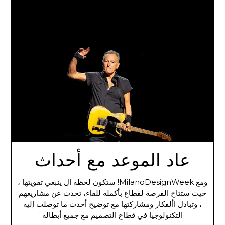
عاد الموعد مع أحداث
ومع MilanoDesignWeek! ستكون لحظة ال ينبغي تفويتها ،
حيث ستتاح الفرصة لقطاع بأكمله للقاء، تحدث عن مشاريعهم
، وتبادل األفكار ومشاركتها مع توضيح أحدث ما توصلت إليه
التكنولوجيا في قطاع التصميم مع جميع أبطاله